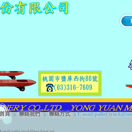
首頁
聯絡我們
聯絡方式
E-mail:pallet.truck@ms
E-mail:pallet.truck@msa.hinet.net